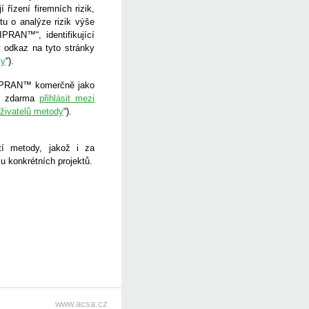
 řízení firemních rizik,
u o analýze rizik výše
PRAN™“, identifikující
y odkaz na tyto stránky
ky
“).
RIPRAN™ komerčně jako
se zdarma
přihlásit mezi
uživatelů metody
“).
tí metody, jakož i za
u konkrétních projektů.
www.acsa.cz