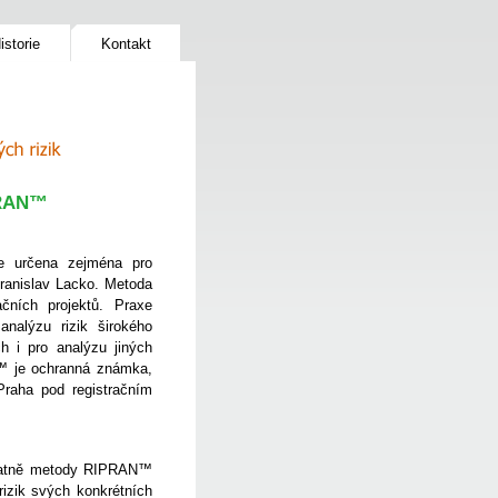
istorie
Kontakt
ch rizik
PRAN™
e určena zejména pro
Branislav Lacko. Metoda
čních projektů. Praxe
nalýzu rizik širokého
h i pro analýzu jiných
N™ je ochranná známka,
Praha pod registračním
platně metody RIPRAN™
rizik svých konkrétních