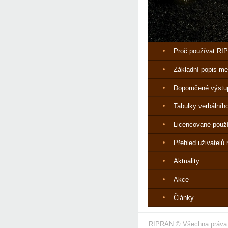
Proč používat R
Základní popis me
Doporučené výstu
Tabulky verbálníh
Licencované použ
Přehled uživatelů
Aktuality
Akce
Články
RIPRAN © Všechna práva