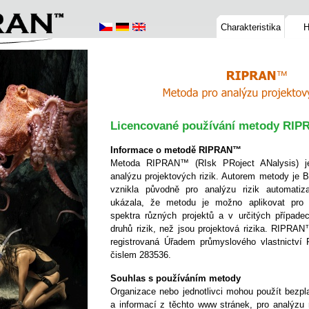
Charakteristika
H
RIPRAN
Metoda pro analýzu projektový
Licencované používání metody RI
Informace o metodě RIPRAN™
Metoda RIPRAN™ (RIsk PRoject ANalysis) j
analýzu projektových rizik. Autorem metody je 
vznikla původně pro analýzu rizik automatiza
ukázala, že metodu je možno aplikovat pro a
spektra různých projektů a v určitých případec
druhů rizik, než jsou projektová rizika. RIPRA
registrovaná Úřadem průmyslového vlastnictví 
čislem 283536.
Souhlas s používáním metody
Organizace nebo jednotlivci mohou použít bez
a informací z těchto www stránek, pro analýzu 